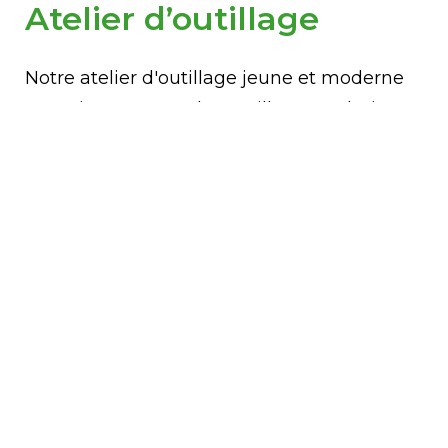
Atelier d’outillage
Notre atelier d'outillage jeune et moderne
conçoit et propose les meilleures solutions
de fabrication des moules, fabriqués
dans
notre département d'outillage
doté
d'équipements de pointe
.
Parmi les équipements presents, on
compte:
3 centres d'usinage de pointe
Fil EDM
EDM par enfonçage
Machine de soudage laser