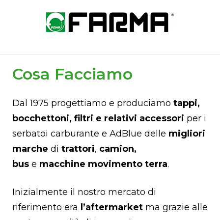
Skip
to
Home
content
Cosa Facciamo
Dal 1975 progettiamo e produciamo
tappi,
bocchettoni, filtri e relativi accessori
per i
serbatoi carburante e AdBlue delle
migliori
marche
di
trattori
,
camion,
bus
e
macchine
movimento terra
.
Inizialmente il nostro mercato di
riferimento era
l’aftermarket
ma grazie alle