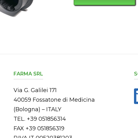
FARMA SRL
S
Via G. Galilei 171
40059 Fossatone di Medicina
(Bologna) – ITALY
TEL. +39 051856314
FAX +39 051856319
P.IVA IT 00520381203