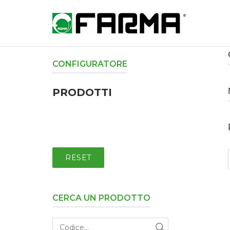
Saltar
al
Inicio
contenido
CONFIGURATORE
PRODOTTI
i
RESET
CERCA UN PRODOTTO