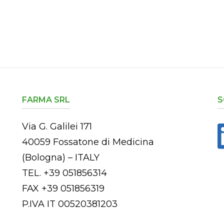
FARMA SRL
S
Via G. Galilei 171
40059 Fossatone di Medicina
(Bologna) – ITALY
TEL. +39 051856314
FAX +39 051856319
P.IVA IT 00520381203