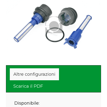
Filettatto maschio
Fornito con 2 viti
Cam 
ø62x5
antisvitamento
Altre configurazioni
Scarica il PDF
Disponibile: