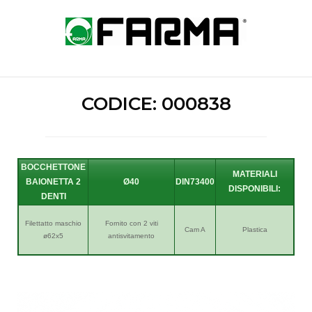
Skip
to
Home
content
CODICE: 000838
BOCCHETTONE
BAIONETTA 2
Ø40
DIN73
DENTI