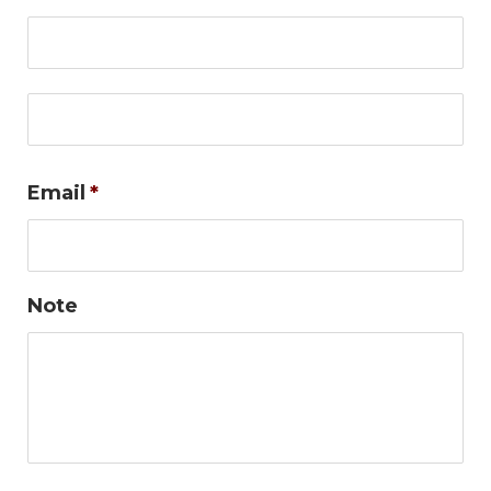
No
Co
Email
*
Note