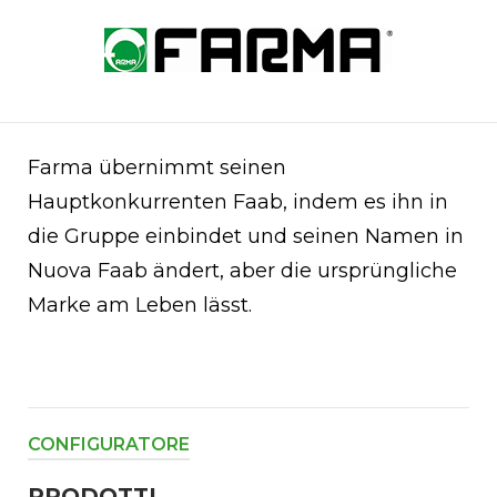
Skip
to
Home
content
Farma übernimmt seinen
Hauptkonkurrenten Faab, indem es ihn in
die Gruppe einbindet und seinen Namen in
Nuova Faab ändert, aber die ursprüngliche
Marke am Leben lässt.
CONFIGURATORE
PRODOTTI