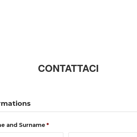
CONTATTACI
ormations
e and Surname
*
Nome