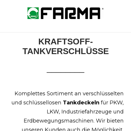
Skip
to
Home
content
KRAFTSOFF-
TANKVERSCHLÜSSE
________
Komplettes Sortiment an verschlüsselten
und schlüssellosen
Tankdeckeln
für PKW,
LKW, Industriefahrzeuge und
Erdbewegungsmaschinen. Wir bieten
unseren Kunden auch die Möglichkeit,