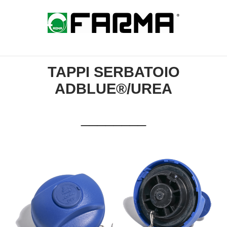
Skip
to
Home
content
TAPPI SERBATOIO
ADBLUE®/UREA
________