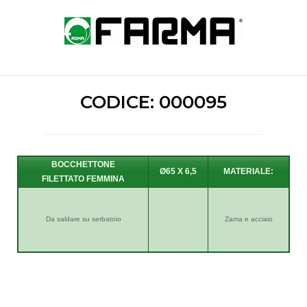
Skip
to
Home
content
CODICE: 000095
BOCCHETTONE
Ø65 X 6,5
FILETTATO FEMMINA