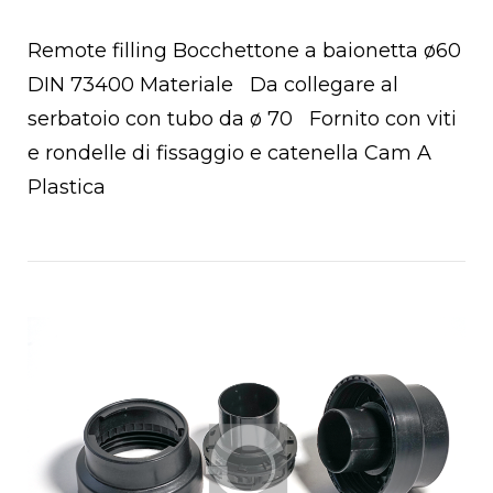
Remote filling Bocchettone a baionetta ø60
DIN 73400 Materiale Da collegare al
serbatoio con tubo da ø 70 Fornito con viti
e rondelle di fissaggio e catenella Cam A
Plastica
chettoni
Open post
oio