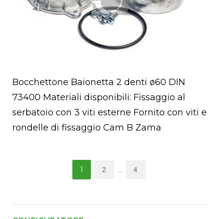
Bocchettone Baionetta 2 denti ø60 DIN
73400 Materiali disponibili: Fissaggio al
serbatoio con 3 viti esterne Fornito con viti e
rondelle di fissaggio Cam B Zama
Paginazione
1
2
4
…
degli
articoli