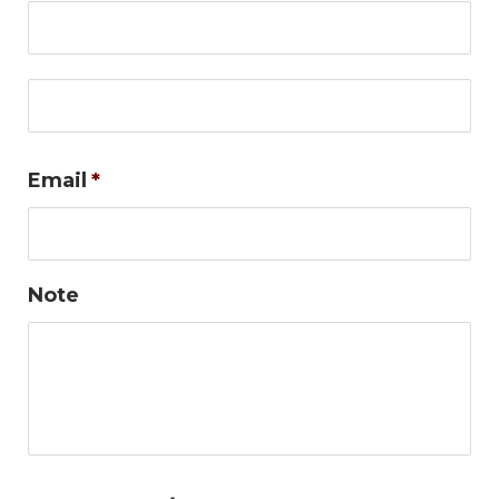
No
Co
Email
*
Note