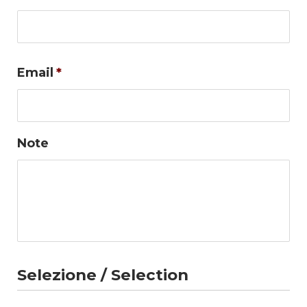
Co
Email
*
Note
Selezione / Selection