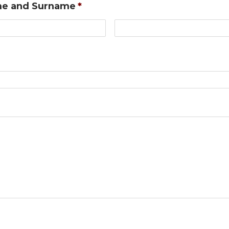
e and Surname
*
Nome