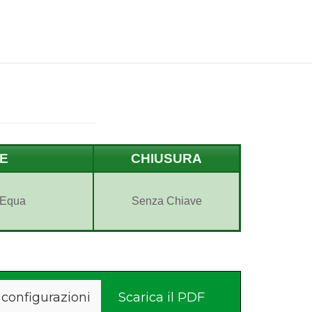
NE
CHIUSURA
 Equa
Senza Chiave
 configurazioni
Scarica il PDF