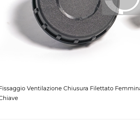
Fissaggio Ventilazione Chiusura Filettato Femmin
Chiave
pen post