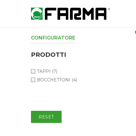
Skip
to
Home
content
CONFIGURATORE
O
PRODOTTI
TAPPI
(7)
i
BOCCHETTONI
(4)
RESET