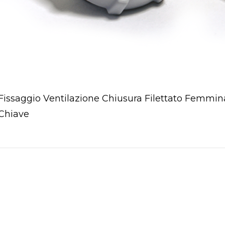
Fissaggio Ventilazione Chiusura Filettato Femmin
Chiave
pen post