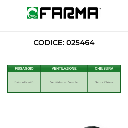
Skip
to
Home
content
CODICE: 025464
FISSAGGIO
VENTILAZIONE
Baionetta ø40
Ventilato con Valvola