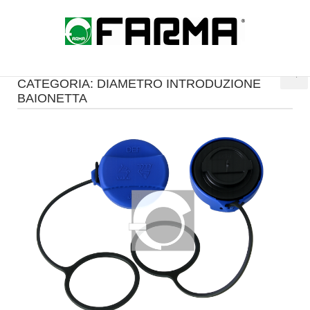
Skip
to
Home
content
CATEGORIA:
DIAMETRO INTRODUZIONE
BAIONETTA
Open post
i