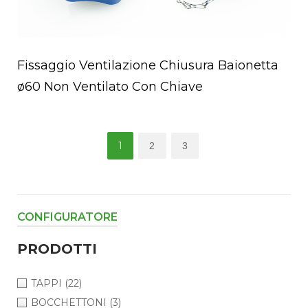
Fissaggio Ventilazione Chiusura Baionetta
ø60 Non Ventilato Con Chiave
Paginazione
1
2
3
degli
articoli
CONFIGURATORE
PRODOTTI
TAPPI
(22)
BOCCHETTONI
(3)