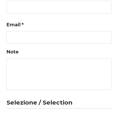
Co
Email
*
Note
Selezione / Selection