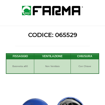
Skip
to
Home
content
CODICE: 065529
FISSAGGIO
VENTILAZIONE
Baionetta ø60
Non Ventilato