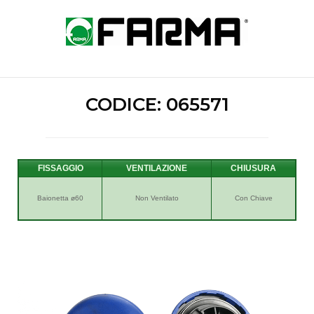
Skip
to
Home
content
CODICE: 065571
FISSAGGIO
VENTILAZIONE
Baionetta ø60
Non Ventilato