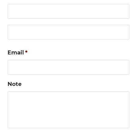
No
Co
Email
*
Note