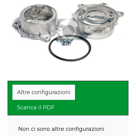
Fissaggio al serbatoio con
Fornito con viti e rondelle
C
3 viti esterne
di fissaggio
Altre configurazioni
Scarica il PDF
Non ci sono altre configurazioni