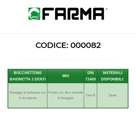
Skip
to
Home
content
CODICE: 000082
BOCCHETTONE
Ø60
BAIONETTA 2 DENTI
7