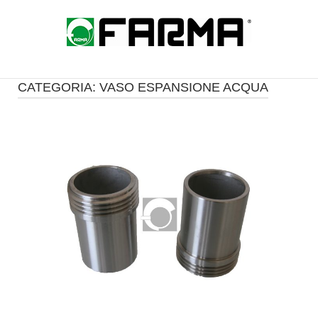
Skip
to
Home
content
CATEGORIA:
VASO ESPANSIONE ACQUA
Open post
i