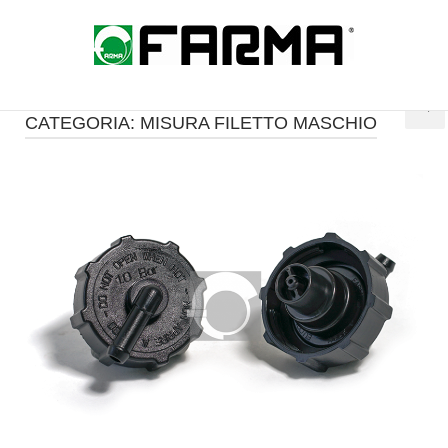
Skip
to
Home
content
CATEGORIA:
MISURA FILETTO MASCHIO
Open post
i