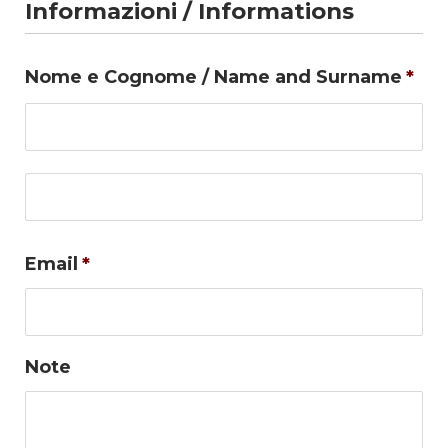
Informazioni / Informations
Nome e Cognome / Name and Surname
*
No
Co
Email
*
Note