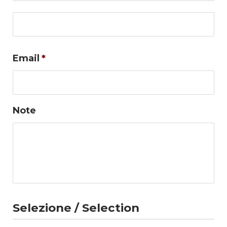
Co
Email
*
Note
Selezione / Selection