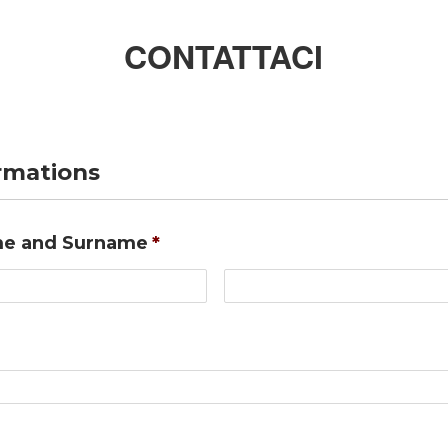
CONTATTACI
ormations
e and Surname
*
Nome