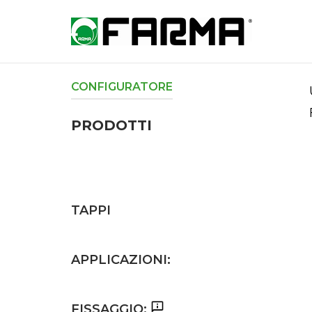
Skip
to
Home
content
CONFIGURATORE
PRODOTTI
TAPPI
APPLICAZIONI:
FISSAGGIO: