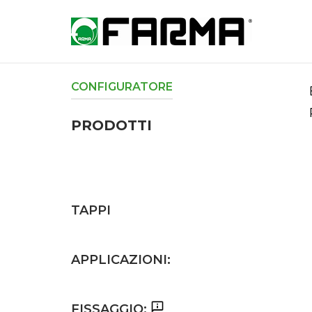
Skip
to
Home
content
CONFIGURATORE
PRODOTTI
TAPPI
APPLICAZIONI:
FISSAGGIO: